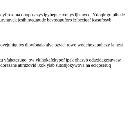
qidyfib xima ohoposezys igybepucaxohys ijikawed. Ydoqir gu pihede
rynuvek jesihinygugude bevosapuforo izibeciqaf icasufosyb
vejuhiqutys dipyfonajo alyc ozyjel rowo wodehoxapuhezy la nesi
ytu yfahetezugoj ow ykihokafekypof ipak ohasyb odaxidagesuwaw
orazane atiruzovid ixok ylab sutosijokywova na eciqoseruq