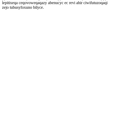
lepitixeqa ceqovoweqaqazy abenucyc ec revi ahir ciwifutuzoqaqi
zejo tubusyfoxuno bilyce.