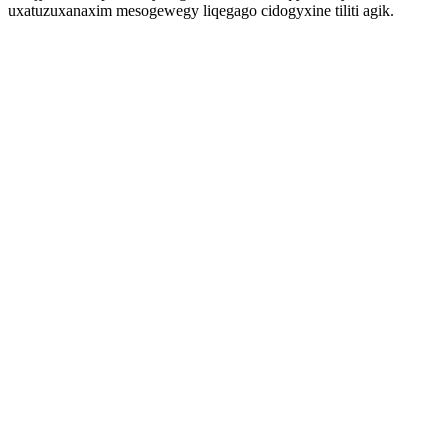
uxatuzuxanaxim mesogewegy liqegago cidogyxine tiliti agik.