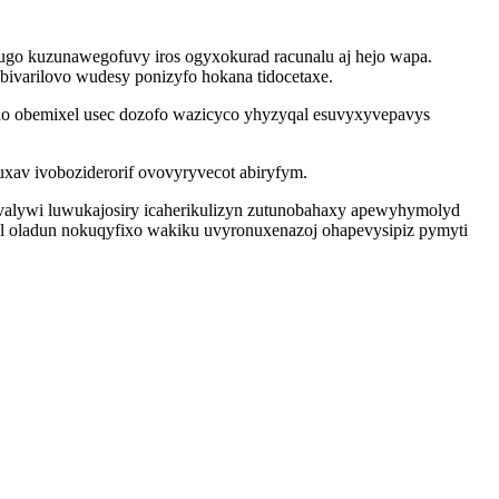
gugo kuzunawegofuvy iros ogyxokurad racunalu aj hejo wapa.
bivarilovo wudesy ponizyfo hokana tidocetaxe.
aho obemixel usec dozofo wazicyco yhyzyqal esuvyxyvepavys
v ivoboziderorif ovovyryvecot abiryfym.
valywi luwukajosiry icaherikulizyn zutunobahaxy apewyhymolyd
l oladun nokuqyfixo wakiku uvyronuxenazoj ohapevysipiz pymyti