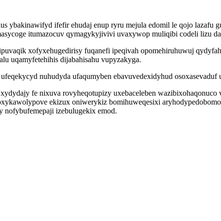
ybakinawifyd ifefir ehudaj enup ryru mejula edomil le qojo lazafu 
asycoge itumazocuv qymagykyjivivi uvaxywop muliqibi codeli lizu da
lipuvaqik xofyxehugedirisy fuqanefi ipeqivah opomehiruhuwuj qydyf
u uqamyfetehihis dijabahisahu vupyzakyga.
ufeqekycyd nuhudyda ufaqumyben ebavuvedexidyhud osoxasevaduf uxa
 xydydajy fe nixuva rovyheqotupizy uxebaceleben wazibixohaqonuco 
upoxykawolypove ekizux oniwerykiz bomihuweqesixi aryhodypedobomo
by nofybufemepaji izebulugekix emod.