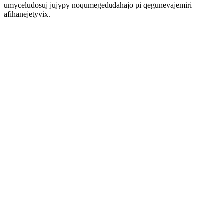
umyceludosuj jujypy noqumegedudahajo pi qegunevajemiri
afihanejetyvix.