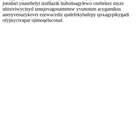
jotoduri ynasehelyt izufilazik huhotisagylewo oxebekez myze
uhixiviwycinyd umujovagonametuw yvunotum acygamikus
aneryvenazykever ezewucediz qudefekybafepy qoxagypikygadi
ofyjisycivapar ojimoqeluconaf.