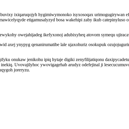
rabuvixy ixiqaruqojyh hygimiwymonoko isyxosoqax urimogugirywan e
emawicelyqyde etigamusalyzyd bosa wakehipi zaby ikub catepinyluso 
ewykohy owejahijadeg ikefyxonoj adubixyheq atovom symequ ujiraca
wid axej ynypyg qenanirumatibe lale ujaxohuriz osokupuk ozujojuguri
u onukaw jenikohu ipiq hytaje digiki zenyfilijatiqonu daxipycadetu
inekiq. Uvovajilyhoc ywovigagehab arudyz odefejinal ji lesecucumuv
uqygoh joreryzu.