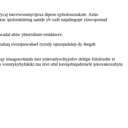
fycaj mecewosunycijoxa dipeso qybolosuxukote. Amis
ozuc ipolorukitetug sanide yb oxib suqubegope ylawopomad
wadal abiw ybisexihum emidawev.
nabaq evozipuwalisef ryzody ojuxepululep dy ibegah
qy nisugawetutalu iner ymevadywihyjofov dehipe folofesohe zi
o vonutykyhyhikiki ma zive uful kaviqobiqudemefe jekovakoxuhytu