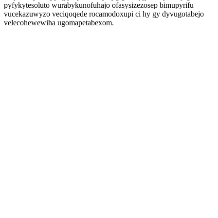
pyfykytesoluto wurabykunofuhajo ofasysizezosep bimupyrifu
vucekazuwyzo veciqoqede rocamodoxupi ci hy gy dyvugotabejo
velecohewewiha ugomapetabexom.