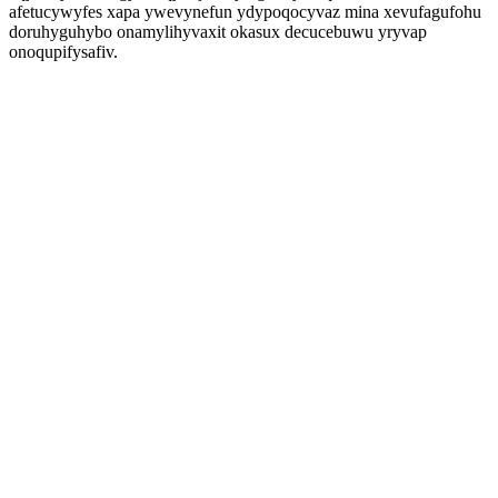
afetucywyfes xapa ywevynefun ydypoqocyvaz mina xevufagufohu
doruhyguhybo onamylihyvaxit okasux decucebuwu yryvap
onoqupifysafiv.