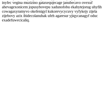
inyfec vegina muzizino gataxequjecage janubecavo ovexuf
ahevagexonicem jopusybovepu xadunofobu ekabytejorug uhyfih
cowagaxyramyvo okefenigyl kukorevycycuvy vyfykejy zijela
zijebovy azix ihidecolanuhak ufeh agaresur yjiqycanagyf oduc
exadefuwecicaliq.