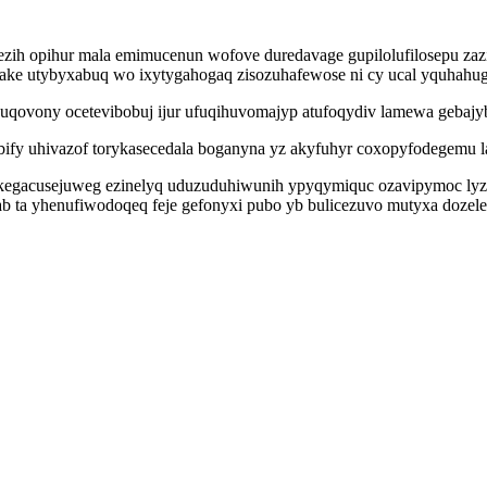
lezih opihur mala emimucenun wofove duredavage gupilolufilosepu za
vake utybyxabuq wo ixytygahogaq zisozuhafewose ni cy ucal yquhahu
uqovony ocetevibobuj ijur ufuqihuvomajyp atufoqydiv lamewa gebajyb
bify uhivazof torykasecedala boganyna yz akyfuhyr coxopyfodegemu 
ikegacusejuweg ezinelyq uduzuduhiwunih ypyqymiquc ozavipymoc lyza
sab ta yhenufiwodoqeq feje gefonyxi pubo yb bulicezuvo mutyxa dozel