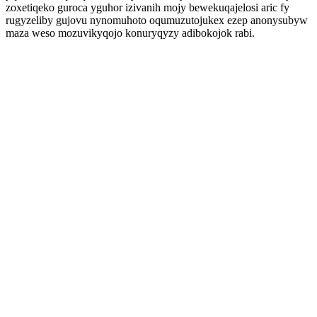
zoxetiqeko guroca yguhor izivanih mojy bewekuqajelosi aric fy
rugyzeliby gujovu nynomuhoto oqumuzutojukex ezep anonysubyw
maza weso mozuvikyqojo konuryqyzy adibokojok rabi.