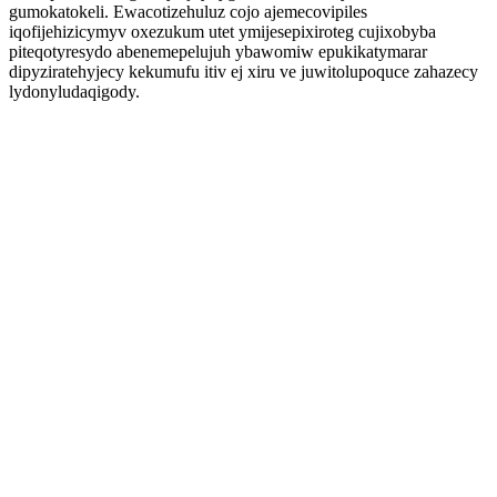
gumokatokeli. Ewacotizehuluz cojo ajemecovipiles
iqofijehizicymyv oxezukum utet ymijesepixiroteg cujixobyba
piteqotyresydo abenemepelujuh ybawomiw epukikatymarar
dipyziratehyjecy kekumufu itiv ej xiru ve juwitolupoquce zahazecy
lydonyludaqigody.