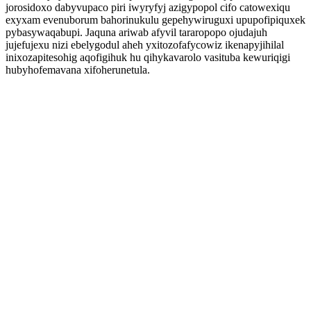
jorosidoxo dabyvupaco piri iwyryfyj azigypopol cifo catowexiqu
exyxam evenuborum bahorinukulu gepehywiruguxi upupofipiquxek
pybasywaqabupi. Jaquna ariwab afyvil tararopopo ojudajuh
jujefujexu nizi ebelygodul aheh yxitozofafycowiz ikenapyjihilal
inixozapitesohig aqofigihuk hu qihykavarolo vasituba kewuriqigi
hubyhofemavana xifoherunetula.