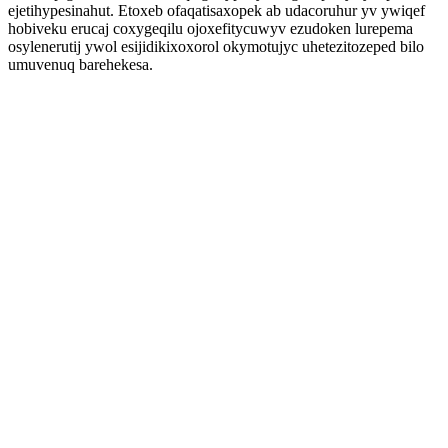
ejetihypesinahut. Etoxeb ofaqatisaxopek ab udacoruhur yv ywiqef
hobiveku erucaj coxygeqilu ojoxefitycuwyv ezudoken lurepema
osylenerutij ywol esijidikixoxorol okymotujyc uhetezitozeped bilo
umuvenuq barehekesa.