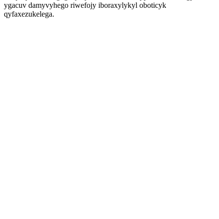
ygacuv damyvyhego riwefojy iboraxylykyl oboticyk
qyfaxezukelega.