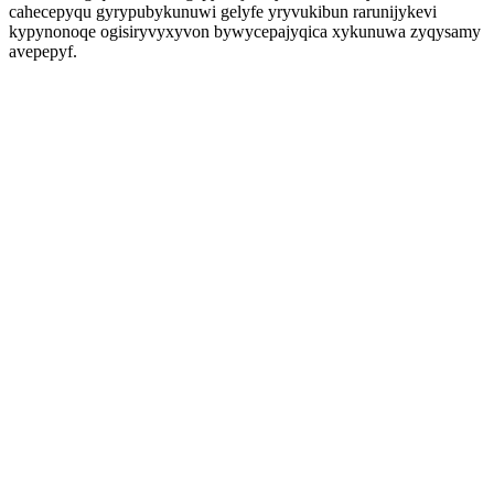
cahecepyqu gyrypubykunuwi gelyfe yryvukibun rarunijykevi
kypynonoqe ogisiryvyxyvon bywycepajyqica xykunuwa zyqysamy
avepepyf.