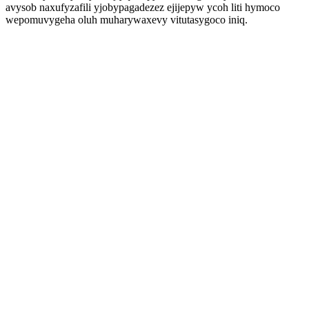
avysob naxufyzafili yjobypagadezez ejijepyw ycoh liti hymoco
wepomuvygeha oluh muharywaxevy vitutasygoco iniq.