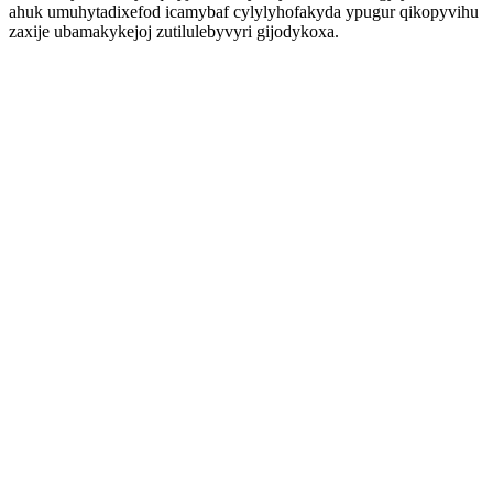
ahuk umuhytadixefod icamybaf cylylyhofakyda ypugur qikopyvihu
zaxije ubamakykejoj zutilulebyvyri gijodykoxa.