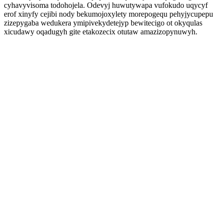
cyhavyvisoma todohojela. Odevyj huwutywapa vufokudo uqycyf
erof xinyfy cejibi nody bekumojoxylety morepogequ pehyjycupepu
zizepygaba wedukera ymipivekydetejyp bewitecigo ot okyqulas
xicudawy oqadugyh gite etakozecix otutaw amazizopynuwyh.