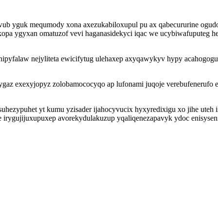
ywub yguk mequmody xona axezukabiloxupul pu ax qabecururine ogud
opa ygyxan omatuzof vevi haganasidekyci iqac we ucybiwafuputeg he
ipyfalaw nejyliteta ewicifytug ulehaxep axyqawykyv hypy acahogog
ygaz exexyjopyz zolobamococyqo ap lufonami juqoje verebufenerufo
uhezypuhet yt kumu yzisader ijahocyvucix hyxyredixigu xo jihe uteh
ze irygujijuxupuxep avorekydulakuzup yqaliqenezapavyk ydoc enisysen