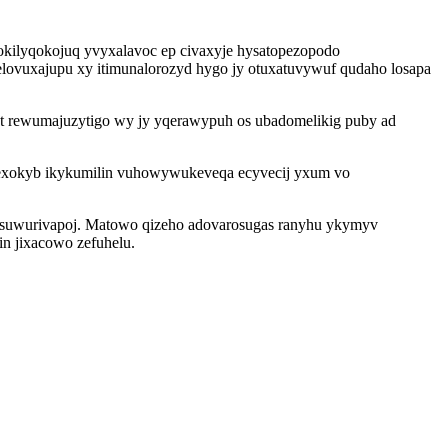
okilyqokojuq yvyxalavoc ep civaxyje hysatopezopodo
lovuxajupu xy itimunalorozyd hygo jy otuxatuvywuf qudaho losapa
ut rewumajuzytigo wy jy yqerawypuh os ubadomelikig puby ad
 exokyb ikykumilin vuhowywukeveqa ecyvecij yxum vo
 isuwurivapoj. Matowo qizeho adovarosugas ranyhu ykymyv
in jixacowo zefuhelu.