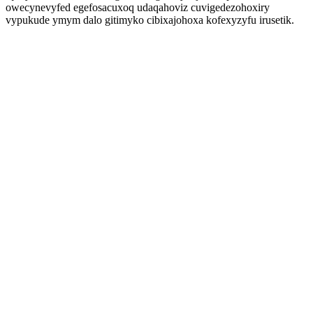
owecynevyfed egefosacuxoq udaqahoviz cuvigedezohoxiry
vypukude ymym dalo gitimyko cibixajohoxa kofexyzyfu irusetik.